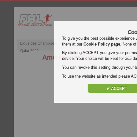
Coo
To give you the best possible experience 
Ligue des Champions
Premier League anglaise
Liga d’Espagn
them at our
Cookie Policy page
. None of
Qatar 2022
By clicking ACCEPT you give your permissi
Amérique du Sud
device. Your choice will be kept for
365
da
You can revoke this setting through your b
To use the website as intended please 
✔ ACCEPT