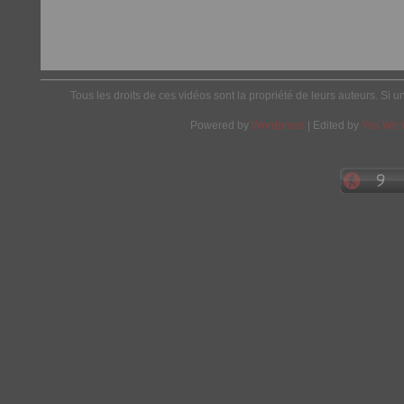
Tous les droits de ces vidéos sont la propriété de leurs auteurs. Si u
Powered by
Wordpress
| Edited by
Yes We