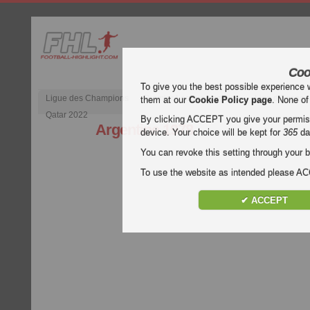
Coo
To give you the best possible experience 
Ligue des Champions
Premier League anglaise
Liga d’Espagn
them at our
Cookie Policy page
. None of
Qatar 2022
By clicking ACCEPT you give your permissi
Argentine 1978
device. Your choice will be kept for
365
da
You can revoke this setting through your b
To use the website as intended please 
✔ ACCEPT