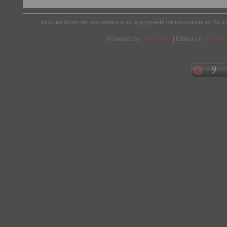
Tous les droits de ces vidéos sont la propriété de leurs auteurs. Si u
Powered by
Wordpress
| Edited by
Yes We