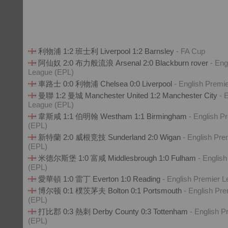
利物浦 1:2 班士利 Liverpool 1:2 Barnsley
- FA Cup
阿仙奴 2:0 布力般流浪 Arsenal 2:0 Blackburn rover
- Eng
League (EPL)
車路士 0:0 利物浦 Chelsea 0:0 Liverpool
- English Premi
曼聯 1:2 曼城 Manchester United 1:2 Manchester City
- 
League (EPL)
韋斯咸 1:1 伯明翰 Westham 1:1 Birmingham
- English P
(EPL)
新特蘭 2:0 威根竞技 Sunderland 2:0 Wigan
- English Pr
(EPL)
米德尔斯堡 1:0 富咸 Middlesbrough 1:0 Fulham
- Englis
(EPL)
愛華頓 1:0 雷丁 Everton 1:0 Reading
- English Premier 
博尔顿 0:1 樸茨茅夫 Bolton 0:1 Portsmouth
- English Pr
(EPL)
打比郡 0:3 熱刺 Derby County 0:3 Tottenham
- English 
(EPL)