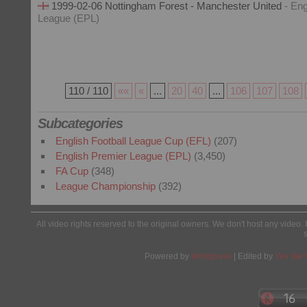
1999-02-06 Nottingham Forest - Manchester United
- En
League (EPL)
110 / 110
««
«
...
20
40
...
106
107
108
Subcategories
English Football League Cup (EFL)
(207)
English Premier League (EPL)
(3,450)
FA Cup
(348)
League Championship
(392)
All video rights reserved to the original owners. We don't host any video. 
Powered by
Wordpress
| Edited by
Yes We