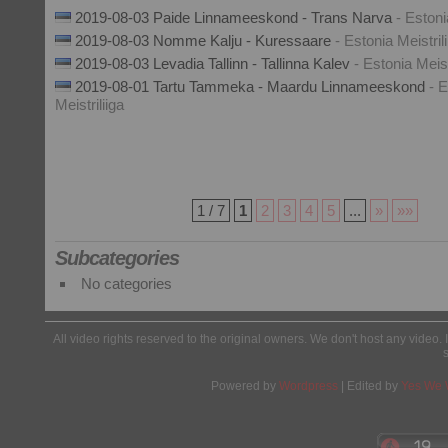
2019-08-03 Paide Linnameeskond - Trans Narva
- Estoni
2019-08-03 Nomme Kalju - Kuressaare
- Estonia Meistril
2019-08-03 Levadia Tallinn - Tallinna Kalev
- Estonia Meist
2019-08-01 Tartu Tammeka - Maardu Linnameeskond
- 
Meistriliiga
1 / 7
1
2
3
4
5
...
»
»»
Subcategories
No categories
All video rights reserved to the original owners. We don't host any video. 
Powered by
Wordpress
| Edited by
Yes We