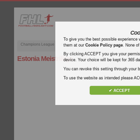
Coo
To give you the best possible experience 
Champions League
English Premier League (EPL)
La Liga
them at our
Cookie Policy page
. None of
By clicking ACCEPT you give your permissi
Estonia Meistriliiga
device. Your choice will be kept for
365
da
You can revoke this setting through your b
To use the website as intended please 
✔ ACCEPT