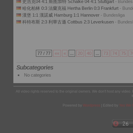
史浩克04 4:1 斯图加特 Schalke 04 4:1 Stuttgart
- Bundes
哈化柏林 0:3 法蘭克福 Hertha Berlin 0:3 Frankfurt
- Bund
漢堡 1:1 漢諾威 Hamburg 1:1 Hannover
- Bundesliga
科特布斯 2:3 利華古遜 Cottbus 2:3 Leverkusen
- Bundesl
77 / 77
««
«
...
20
40
...
73
74
75
7
Subcategories
No categories
All video rights reserved to the original owners. We don't host any video. 
Powered by
Wordpress
| Edited by
Yes We