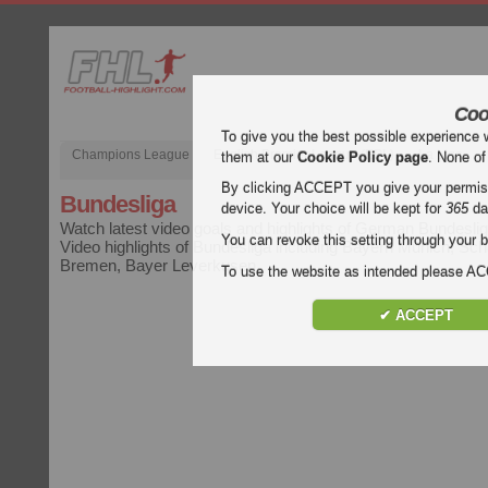
Coo
To give you the best possible experience 
Champions League
English Premier League (EPL)
La Liga
them at our
Cookie Policy page
. None of
By clicking ACCEPT you give your permissi
Bundesliga
device. Your choice will be kept for
365
da
Watch latest video goals and highlights of German Bundesli
You can revoke this setting through your b
Video highlights of Bundesliga including Bayern Munich, Sc
Bremen, Bayer Leverkusen.
To use the website as intended please 
✔ ACCEPT