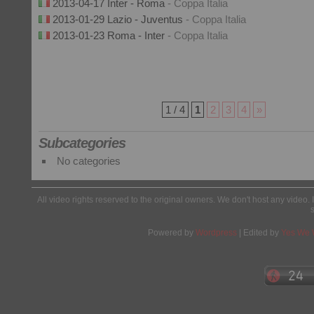
2013-04-17 Inter - Roma
- Coppa Italia
2013-01-29 Lazio - Juventus
- Coppa Italia
2013-01-23 Roma - Inter
- Coppa Italia
1 / 4
1
2
3
4
»
Subcategories
No categories
All video rights reserved to the original owners. We don't host any video. 
Powered by
Wordpress
| Edited by
Yes We