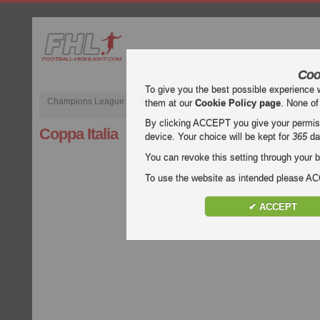
Coo
To give you the best possible experience 
Champions League
English Premier League (EPL)
La Liga
them at our
Cookie Policy page
. None of
By clicking ACCEPT you give your permissi
Coppa Italia
device. Your choice will be kept for
365
da
You can revoke this setting through your b
To use the website as intended please 
✔ ACCEPT