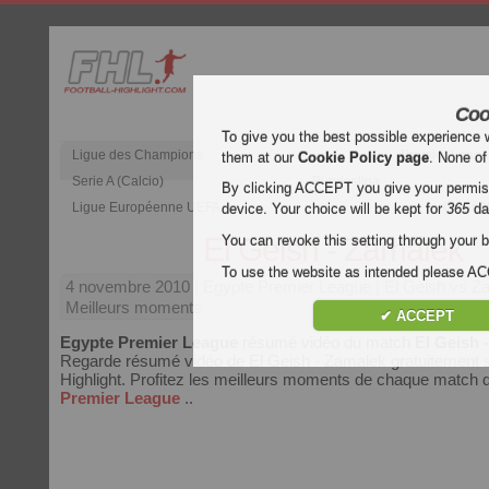
Coo
To give you the best possible experience 
Ligue des Champions
Premier Leagu
them at our
Cookie Policy page
. None of
Serie A (Calcio)
Bundesliga
By clicking ACCEPT you give your permissi
Ligue Européenne UEFA
Qatar 
device. Your choice will be kept for
365
da
El Geish - Zamalek
You can revoke this setting through your b
To use the website as intended please 
4 novembre 2010
| Egypte Premier League | El Geish vs Z
Meilleurs moments
✔ ACCEPT
Egypte Premier League
résumé vidéo du match
El Geish 
Regarde résumé vidéo de El Geish - Zamalek gratuitement s
Highlight. Profitez les meilleurs moments de chaque match
Premier League
..