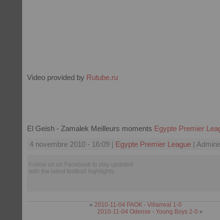
Video provided by
Rutube.ru
El Geish - Zamalek Meilleurs moments
Egypte Premier Lea
4 novembre 2010 - 16:09 |
Egypte Premier League
| Adminis
Follow us on Facebook to stay updated
with the latest football highlights.
«
2010-11-04 PAOK - Villarreal 1-0
2010-11-04 Odense - Young Boys 2-0
»