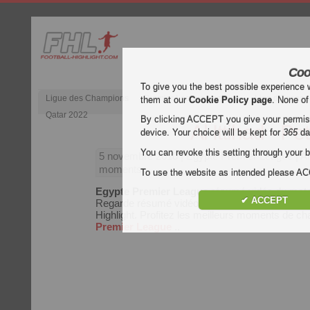
Coo
To give you the best possible experience 
Ligue des Champions
Premier League anglaise
Liga d’Espagn
them at our
Cookie Policy page
. None of
Qatar 2022
By clicking ACCEPT you give your permissi
Al Ittihad - Pet
device. Your choice will be kept for
365
da
You can revoke this setting through your b
5 novembre 2010
| Egypte Premier League | Al 
moments
To use the website as intended please 
Egypte Premier League
résumé vidéo du mat
✔ ACCEPT
Regarde résumé vidéo de Al Ittihad - Petrojet gr
Highlight. Profitez les meilleurs moments de 
Premier League
..