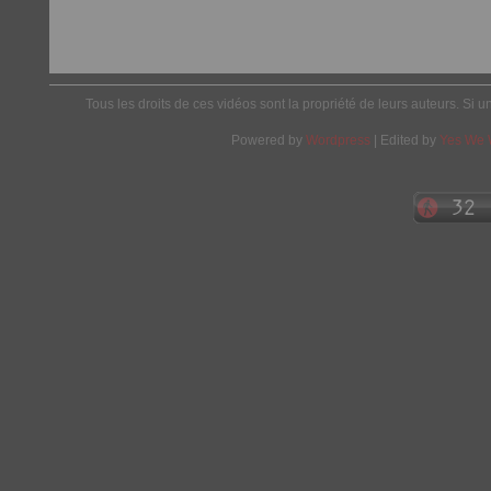
Tous les droits de ces vidéos sont la propriété de leurs auteurs. Si u
Powered by
Wordpress
| Edited by
Yes We