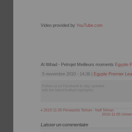
Video provided by
YouTube.com
Al Ittihad - Petrojet Meilleurs moments
Egypte 
5 novembre 2010 - 14:36 |
Egypte Premier Le
Follow us on Facebook to stay updated
with the latest football highlights.
«
2010-11-05 Persepolis Tehran - Naft Tehran
2010-11-05 Univers
Laisser un commentaire