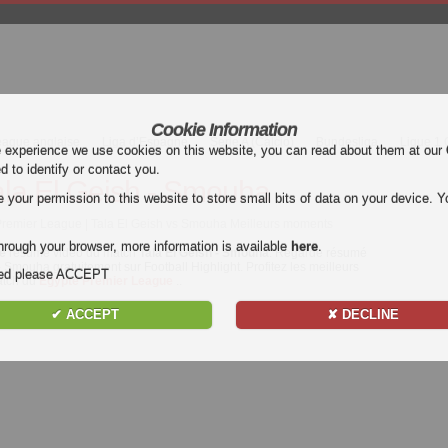
Cookie Information
eague anglaise
Liga d’Espagne
Serie A (Calcio)
Bundesliga
Ligue 1
e experience we use cookies on this website, you can read about them at our
ed to identify or contact you.
ala El Geish - Smouha
our permission to this website to store small bits of data on your device. Yo
Premier League | Tala El Geish vs Smouha Meilleurs moments
hrough your browser, more information is available
here
.
e
résumé vidéo du match
Tala El Geish - Smouha
. Regarde résumé
- Smouha gratuitement sur Football Highlight. Profitez les meilleurs
nded please ACCEPT
atch du
Egypte Premier League
..
✔ ACCEPT
✘ DECLINE