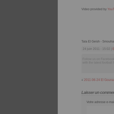
Video provided by
You
Tala El Geish - Smouh
24 juin 2011 - 15:02 |
Follow us on Facebook
with the latest football 
«
2011-06-24 El Gouna
Laisser un commen
Votre adresse e-mai