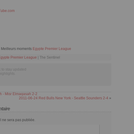
Tube.com
a Meilleurs moments
Egypte Premier League
Egypte Premier League
| The Sentinel
 to stay updated
highlights.
h - Misr Elmaqasah 2-2
2011-06-24 Red Bulls New York - Seattle Sounders 2-4
»
taire
l ne sera pas publiée.