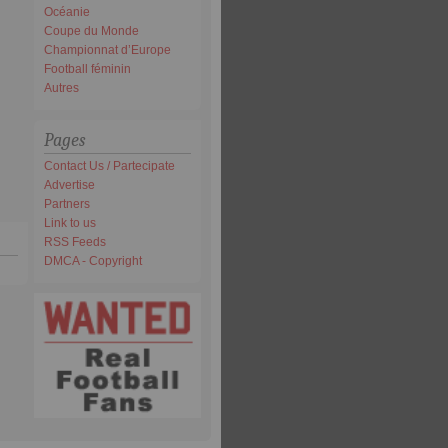
Océanie
Coupe du Monde
Championnat d’Europe
Football féminin
Autres
Pages
Contact Us / Partecipate
Advertise
Partners
Link to us
RSS Feeds
DMCA - Copyright