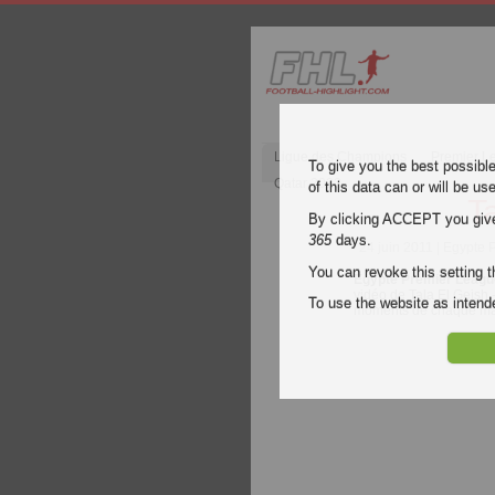
Ligue des Champions
Premier L
To give you the best possibl
Qatar 2022
of this data can or will be us
T
By clicking ACCEPT you give y
365
days.
24 juin 2011
| Egypte 
You can revoke this setting t
Egypte Premier Leagu
vidéo de Tala El Geish 
To use the website as inte
moments de chaque m