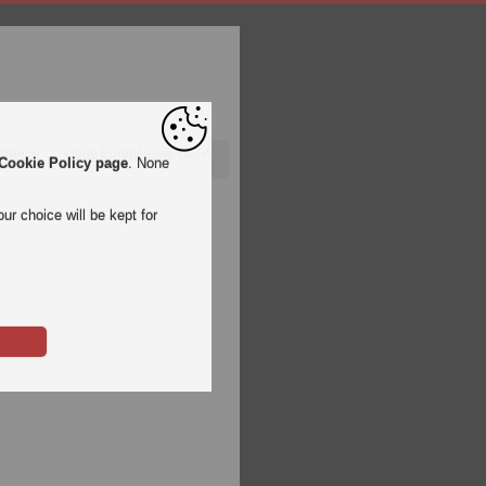
 Orange
Ligue Européenne UEFA
Cookie Policy page
. None
ur choice will be kept for