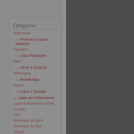
Catégories
Angleterre
Premier League
anglaise
Espagne
Liga d’Espagne
Italie
Serie A (Calcio)
Allemagne
Bundesliga
France
Ligue 1 Orange
Ligue des Champions
Ligue Européenne UEFA
Europe
Asie
Amérique du Nord
Amérique du Sud
Afrique