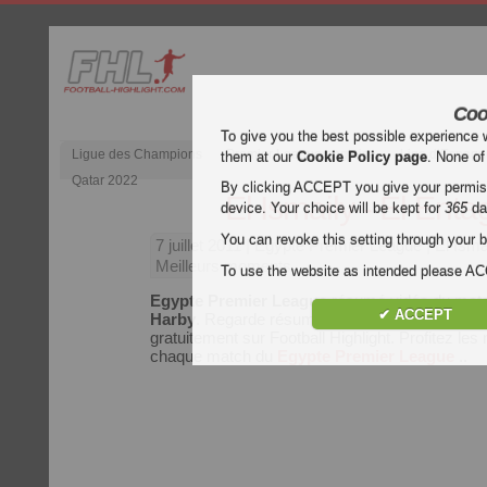
Coo
To give you the best possible experience 
Ligue des Champions
Premier League anglaise
Liga d’Espagn
them at our
Cookie Policy page
. None of
Qatar 2022
By clicking ACCEPT you give your permissi
El Ismaily - El Ent
device. Your choice will be kept for
365
da
You can revoke this setting through your b
7 juillet 2011
| Egypte Premier League | El Isma
Meilleurs moments
To use the website as intended please 
Egypte Premier League
résumé vidéo du mat
✔ ACCEPT
Harby
. Regarde résumé vidéo de El Ismaily - E
gratuitement sur Football Highlight. Profitez le
chaque match du
Egypte Premier League
..