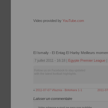
Video provided by
YouTube.com
El Ismaily - El Entag El Harby Meilleurs mome
7 juillet 2011 - 16:18 |
Egypte Premier League
|
Follow us on Facebook to stay updated
with the latest football highlights.
«
2011-07-07 Vllaznia - Birkirkara 1-1
2011-07-
Laisser un commentaire
Votre adresse e-mail ne sera pas publiée.