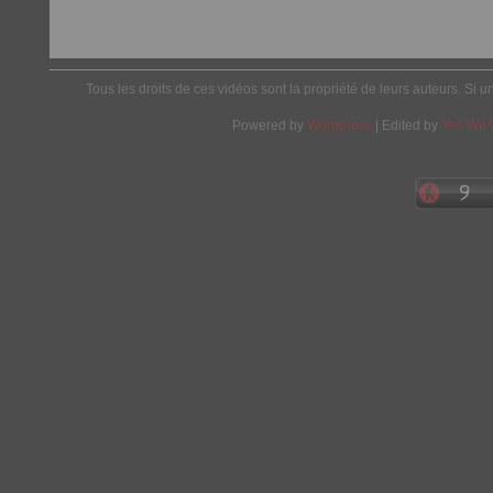
Tous les droits de ces vidéos sont la propriété de leurs auteurs. Si u
Powered by
Wordpress
| Edited by
Yes We