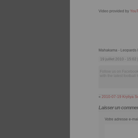
Video provided by
You
Mahakama - Leopards 
19 juillet 2010 - 15:02 
Follow us on Facebook
with the latest football 
«
2010-07-19 Kryliya 
Laisser un commen
Votre adresse e-mai