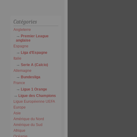
Catégories
Angleterre
Premier League
anglaise
Espagne
Liga d’Espagne
Italie
Serie A (Calcio)
Allemagne
Bundesliga
France
Ligue 1 Orange
Ligue des Champions
Ligue Européenne UEFA
Europe
Asie
Amérique du Nord
Amérique du Sud
Afrique
Océanie