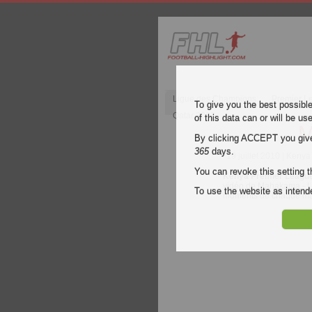
Ligue des Champions
Premier L
To give you the best possibl
Qatar 2022
of this data can or will be us
M
By clicking ACCEPT you give y
365
days.
19 juillet 2010
| Kenya
You can revoke this setting t
Kenya Premier Leagu
vidéo de Mahakama - Leo
To use the website as inte
moments de chaque m