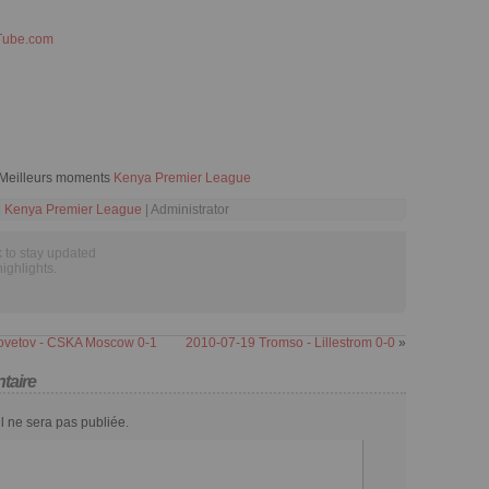
Tube.com
Meilleurs moments
Kenya Premier League
|
Kenya Premier League
| Administrator
 to stay updated
highlights.
Sovetov - CSKA Moscow 0-1
2010-07-19 Tromso - Lillestrom 0-0
»
taire
l ne sera pas publiée.