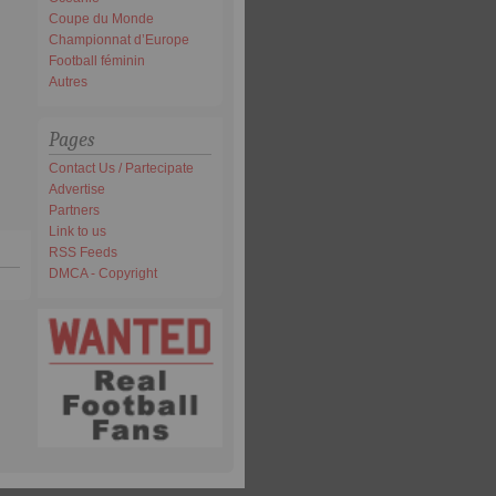
Coupe du Monde
Championnat d’Europe
Football féminin
Autres
Pages
Contact Us / Partecipate
Advertise
Partners
Link to us
RSS Feeds
DMCA - Copyright