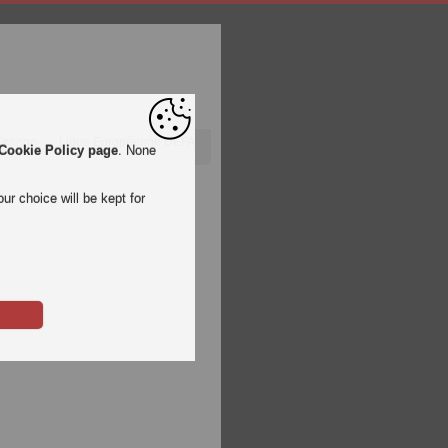
 Orange
Ligue Européenne UEFA
Cookie Policy page
. None
ur choice will be kept for