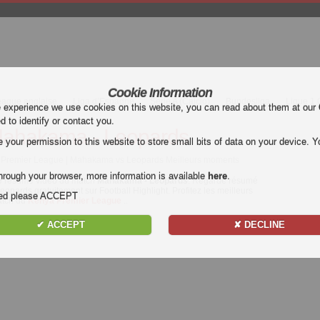
Cookie Information
eague anglaise
Liga d’Espagne
Serie A (Calcio)
Bundesliga
Ligue 1
e experience we use cookies on this website, you can read about them at our
ed to identify or contact you.
ahakama - Leopards
our permission to this website to store small bits of data on your device. Yo
 Premier League | Mahakama vs Leopards Meilleurs moments
hrough your browser, more information is available
here
.
e
résumé vidéo du match
Mahakama - Leopards
. Regarde résumé
pards gratuitement sur Football Highlight. Profitez les meilleurs
nded please ACCEPT
atch du
Kenya Premier League
..
✔ ACCEPT
✘ DECLINE