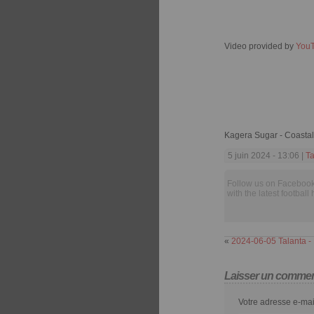
Video provided by
You
Kagera Sugar - Coasta
5 juin 2024 - 13:06 |
Ta
Follow us on Facebook
with the latest football 
«
2024-06-05 Talanta -
Laisser un commen
Votre adresse e-mai