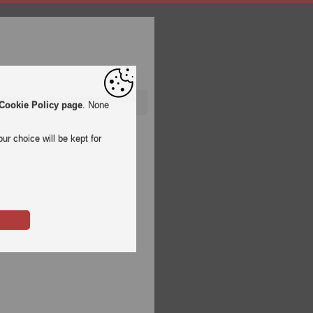
 Orange
Ligue Européenne UEFA
Cookie Policy page
. None
ur choice will be kept for