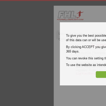
Ligue des Champions
Premier L
To give you the best possibl
Qatar 2022
of this data can or will be us
Kage
By clicking ACCEPT you give y
365
days.
5 juin 2024
| Tanzania
Meilleurs moments
You can revoke this setting t
Tanzania Premier Leag
To use the website as inte
union
. Regarde résumé 
Highlight. Profitez le
(Ligi Kuu Bara)
..