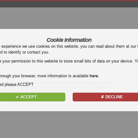
Cookie Information
eague anglaise
Liga d’Espagne
Serie A (Calcio)
Bundesliga
Ligue 1
e experience we use cookies on this website, you can read about them at our
ed to identify or contact you.
ra Sugar - Coastal union
our permission to this website to store small bits of data on your device. Yo
 Premier League (Ligi Kuu Bara) | Kagera Sugar vs Coastal union
hrough your browser, more information is available
here
.
ue (Ligi Kuu Bara)
résumé vidéo du match
Kagera Sugar - Coastal
nded please ACCEPT
vidéo de Kagera Sugar - Coastal union gratuitement sur Football
s meilleurs moments de chaque match du
Tanzania Premier League
✔ ACCEPT
✘ DECLINE