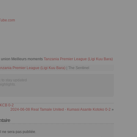
Tube.com
l union Meilleurs moments
Tanzania Premier League (Ligi Kuu Bara)
nzania Premier League (Ligi Kuu Bara)
| The Sentinel
 to stay updated
highlights.
 KCB 0-2
2024-06-08 Real Tamale United - Kumasi Asante Kotoko 0-2
»
taire
l ne sera pas publiée.