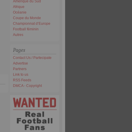
Amérique du Sud
Afrique
Océanie
Coupe du Monde
Championnat d’Europe
Football féminin
Autres
Pages
Contact Us / Partecipate
Advertise
Partners
Link to us
RSS Feeds
DMCA - Copyright