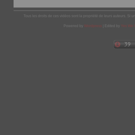
Tous les droits de ces vidéos sont la propriété de leurs auteurs. Si u
Powered by
Wordpress
| Edited by
Yes We