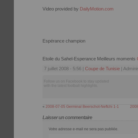
Video provided by
DailyMotion.com
Espérance champion
Etoile du Sahel-Esperance Meilleurs moments
7 juillet 2008 - 5:56 |
Coupe de Tunisie
| Adminis
Follow us on Facebook to stay updated
with the latest football highlights.
«
2008-07-05 Germinal Beerschot-Neftchi 1-1
2008
Laisser un commentaire
Votre adresse e-mail ne sera pas publiée.