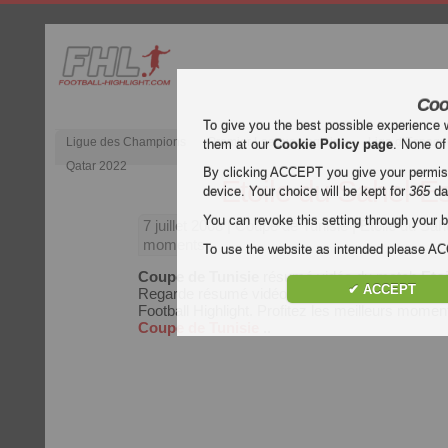
Coo
To give you the best possible experience 
Ligue des Champions
Premier League anglaise
Liga d’Espagn
them at our
Cookie Policy page
. None of
Qatar 2022
By clicking ACCEPT you give your permissi
Etoile du Sahel-
device. Your choice will be kept for
365
da
You can revoke this setting through your b
7 juillet 2008
| Coupe de Tunisie | Etoile du Sa
moments
To use the website as intended please 
Coupe de Tunisie
résumé vidéo du match
Eto
✔ ACCEPT
Regarde résumé vidéo de Etoile du Sahel-Espe
Football Highlight. Profitez les meilleurs mom
Coupe de Tunisie
..