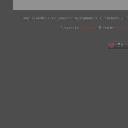
Tous les droits de ces vidéos sont la propriété de leurs auteurs. Si u
Powered by
Wordpress
| Edited by
Yes We