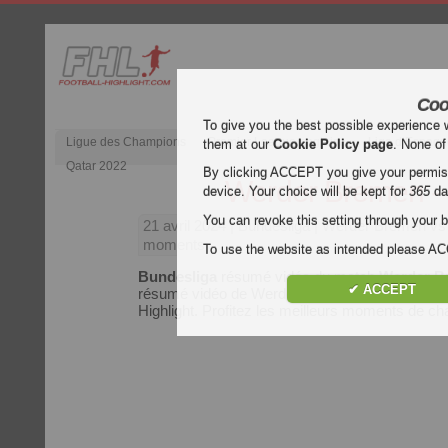
Coo
To give you the best possible experience 
Ligue des Champions
Premier League anglaise
Liga d’Espagn
them at our
Cookie Policy page
. None of
Qatar 2022
By clicking ACCEPT you give your permissi
Werder Bremen - S
device. Your choice will be kept for
365
da
You can revoke this setting through your b
21 avril 2024
| Bundesliga | Werder Bremen vs S
moments
To use the website as intended please 
Bundesliga
résumé vidéo du match
Werder Br
✔ ACCEPT
résumé vidéo de Werder Bremen - Stuttgart grat
Highlight. Profitez les meilleurs moments de 