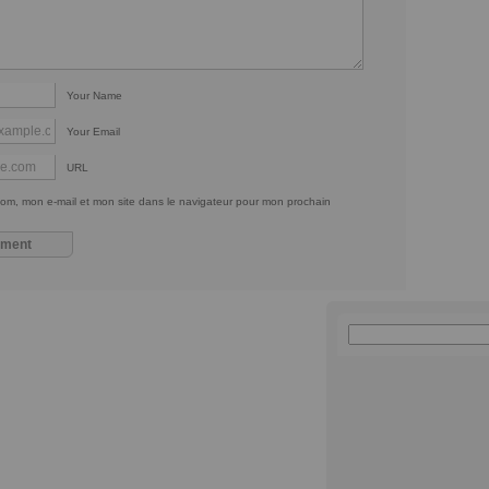
Your Name
Your Email
URL
om, mon e-mail et mon site dans le navigateur pour mon prochain