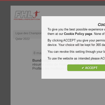
Coo
To give you the best possible experience 
Ligue des Champions
Premier League anglaise
Liga d’Espagn
them at our
Cookie Policy page
. None of
Qatar 2022
By clicking ACCEPT you give your permissi
Freiburg - RB L
device. Your choice will be kept for
365
da
You can revoke this setting through your b
8 mars 2025
| Bundesliga | Freiburg vs RB Le
To use the website as intended please 
Bundesliga
résumé vidéo du match
Freiburg 
résumé vidéo de Freiburg - RB Leipzig gratuitem
✔ ACCEPT
Profitez les meilleurs moments de chaque mat