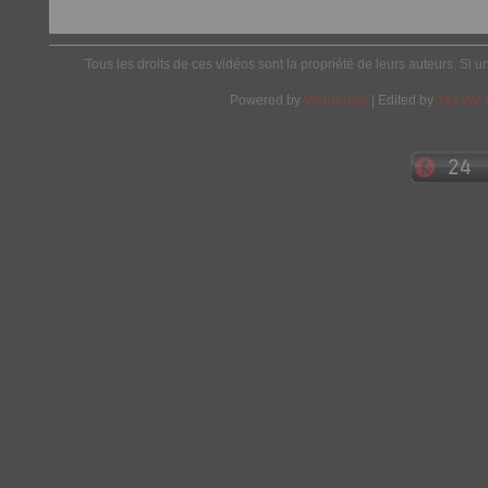
Tous les droits de ces vidéos sont la propriété de leurs auteurs. Si u
Powered by
Wordpress
| Edited by
Yes We