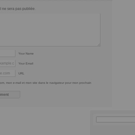
l ne sera pas publiée.
Your Name
Your Email
URL
om, mon e-mail et mon site dans le navigateur pour mon prochain