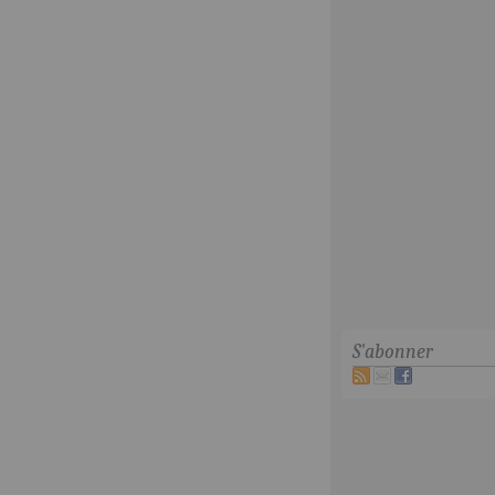
S'abonner