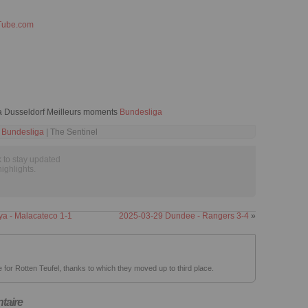
Tube.com
na Dusseldorf Meilleurs moments
Bundesliga
|
Bundesliga
| The Sentinel
 to stay updated
highlights.
a - Malacateco 1-1
2025-03-29 Dundee - Rangers 3-4
»
for Rotten Teufel, thanks to which they moved up to third place.
taire