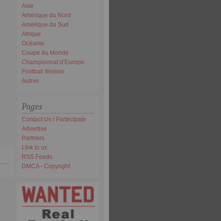
Asie
Amérique du Nord
Amérique du Sud
Afrique
Océanie
Coupe du Monde
Championnat d’Europe
Football féminin
Autres
Pages
Contact Us / Partecipate
Advertise
Partners
Link to us
RSS Feeds
DMCA - Copyright