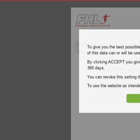
Ligue des Champions
Premier L
To give you the best possibl
Qatar 2022
of this data can or will be us
Kaisers
By clicking ACCEPT you give y
365
days.
29 mars 2025
| Bundes
You can revoke this setting t
Bundesliga
résumé vid
vidéo de Kaiserslautern 
To use the website as inte
meilleurs moments de