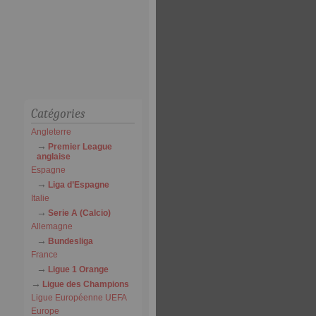
Catégories
Angleterre
Premier League
anglaise
Espagne
Liga d’Espagne
Italie
Serie A (Calcio)
Allemagne
Bundesliga
France
Ligue 1 Orange
Ligue des Champions
Ligue Européenne UEFA
Europe