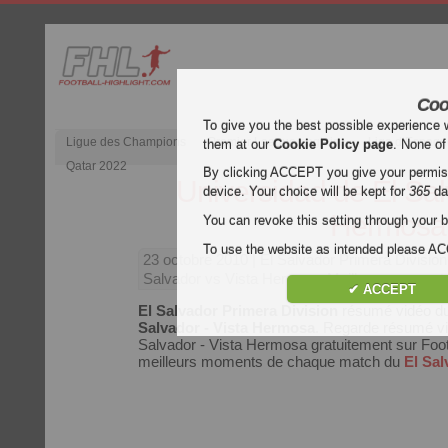
Coo
To give you the best possible experience 
Ligue des Champions
Premier League anglaise
Liga d’Espagn
them at our
Cookie Policy page
. None of
Qatar 2022
By clicking ACCEPT you give your permissi
Universidad de El Sal
device. Your choice will be kept for
365
da
Hermosa
You can revoke this setting through your b
To use the website as intended please 
23 octobre 2010
| El Salvador Primera Division
Salvador vs Vista Hermosa Meilleurs moment
✔ ACCEPT
El Salvador Primera Division
résumé vidéo d
Salvador - Vista Hermosa
. Regarde résumé vi
Salvador - Vista Hermosa gratuitement sur Footba
meilleurs moments de chaque match du
El Sal