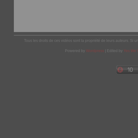
Tous les droits de ces vidéos sont la propriété de leurs auteurs. Si u
Powered by
Wordpress
| Edited by
Yes We