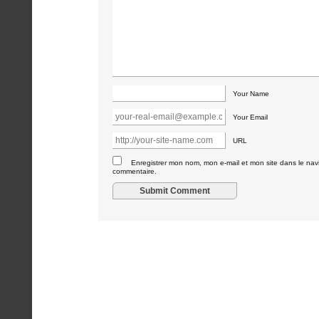
Your Name
Your Email
URL
Enregistrer mon nom, mon e-mail et mon site dans le na
commentaire.