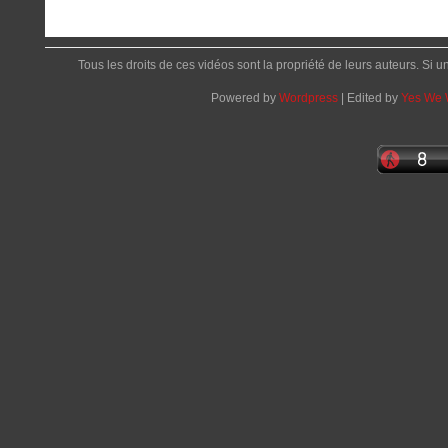
Tous les droits de ces vidéos sont la propriété de leurs auteurs. Si u
Powered by
Wordpress
| Edited by
Yes We