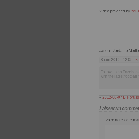
Video provided by
You
Japon - Jordanie Meil
8 juin 2012 - 12:05 |
Br
Follow us on Facebook
with the latest football 
«
2012-06-07 Biélorussi
Laisser un commen
Votre adresse e-mai