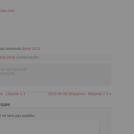
Tube.com
leurs moments
Brésil 2014
ésil 2014
| Administrator
 to stay updated
highlights.
e - Lituanie 1-1
2012-06-08 Singapour - Malaisie 2-2
»
taire
l ne sera pas publiée.