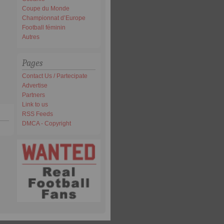
Coupe du Monde
Championnat d’Europe
Football féminin
Autres
Pages
Contact Us / Partecipate
Advertise
Partners
Link to us
RSS Feeds
DMCA - Copyright