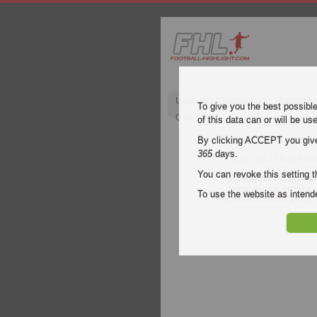
Ligue des Champions
Premier L
To give you the best possibl
Qatar 2022
of this data can or will be us
By clicking ACCEPT you give y
365
days.
8 juin 2012
| Brésil 20
You can revoke this setting t
Brésil 2014
résumé vi
Jordanie gratuitement s
To use the website as inte
match du
Brésil 2014
..