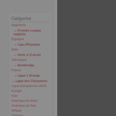
Catégories
Angleterre
Premier League
anglaise
Espagne
Liga d’Espagne
Italie
Serie A (Calcio)
Allemagne
Bundesliga
France
Ligue 1 Orange
Ligue des Champions
Ligue Européenne UEFA
Europe
Asie
Amérique du Nord
Amérique du Sud
Afrique
Océanie