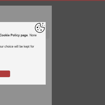
 Orange
Ligue Européenne UEFA
Cookie Policy page
. None
ur choice will be kept for