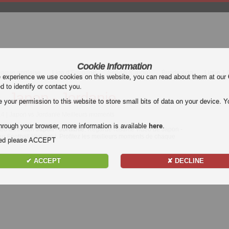
Cookie Information
eague anglaise
Liga d’Espagne
Serie A (Calcio)
Bundesliga
Ligue 1
e experience we use cookies on this website, you can read about them at our
ed to identify or contact you.
Japon - Jordanie
our permission to this website to store small bits of data on your device. Yo
14 | Japon vs Jordanie Meilleurs moments
hrough your browser, more information is available
here
.
déo du match
Japon - Jordanie
. Regarde résumé vidéo de Japon -
ur Football Highlight. Profitez les meilleurs moments de chaque
nded please ACCEPT
✔ ACCEPT
✘ DECLINE