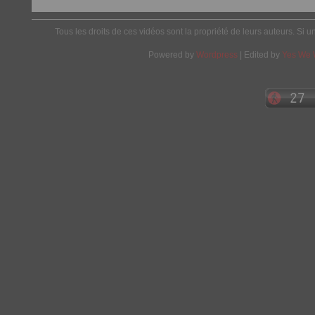
Tous les droits de ces vidéos sont la propriété de leurs auteurs. Si u
Powered by
Wordpress
| Edited by
Yes We