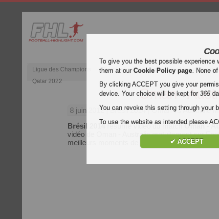
Coo
To give you the best possible experience 
Ligue des Champions
Premier League anglaise
Liga d’Espagn
them at our
Cookie Policy page
. None of
Qatar 2022
By clicking ACCEPT you give your permissi
Oman - Austr
device. Your choice will be kept for
365
da
You can revoke this setting through your b
8 juin 2012
| Brésil 2014 | Oman vs Australie 
To use the website as intended please 
Brésil 2014
résumé vidéo du match
Oman - Au
vidéo de Oman - Australie gratuitement sur Footb
✔ ACCEPT
meilleurs moments de chaque match du
Brésil