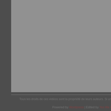
Tous les droits de ces vidéos sont la propriété de leurs auteurs. Si u
Powered by
Wordpress
| Edited by
Yes We