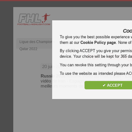
Coo
To give you the best possible experience 
Ligue des Champions
Premier League anglaise
Liga d’Espagn
them at our
Cookie Policy page
. None of
Qatar 2022
By clicking ACCEPT you give your permissi
Iran - Espa
device. Your choice will be kept for
365
da
You can revoke this setting through your b
20 juin 2018
| Russie 2018 | Iran vs Espagne 
To use the website as intended please 
Russie 2018
résumé vidéo du match
Iran - E
vidéo de Iran - Espagne gratuitement sur Football
✔ ACCEPT
meilleurs moments de chaque match du
Russi