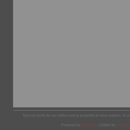
Tous les droits de ces vidéos sont la propriété de leurs auteurs. Si u
Powered by
Wordpress
| Edited by
Yes We