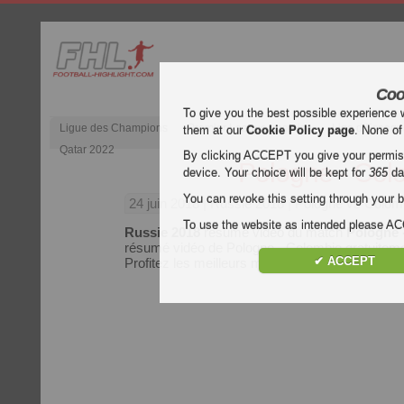
Coo
To give you the best possible experience 
Ligue des Champions
Premier League anglaise
Liga d’Espagn
them at our
Cookie Policy page
. None of
Qatar 2022
By clicking ACCEPT you give your permissi
Pologne - Col
device. Your choice will be kept for
365
da
You can revoke this setting through your b
24 juin 2018
| Russie 2018 | Pologne vs Colom
To use the website as intended please 
Russie 2018
résumé vidéo du match
Pologne 
résumé vidéo de Pologne - Colombie gratuitemen
✔ ACCEPT
Profitez les meilleurs moments de chaque mat