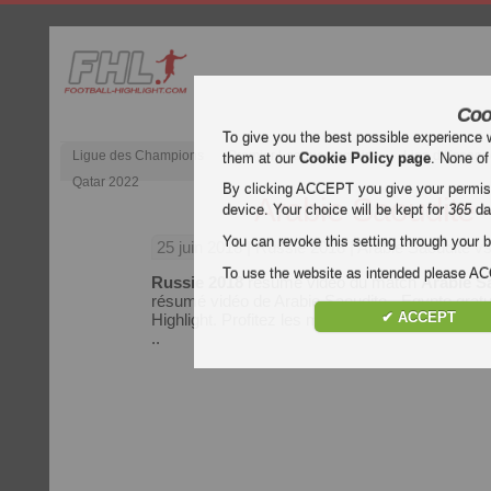
Coo
To give you the best possible experience 
Ligue des Champions
Premier League anglaise
Liga d’Espagn
them at our
Cookie Policy page
. None of
Qatar 2022
By clicking ACCEPT you give your permissi
Arabie Saoudite 
device. Your choice will be kept for
365
da
You can revoke this setting through your b
25 juin 2018
| Russie 2018 | Arabie Saoudite 
To use the website as intended please 
Russie 2018
résumé vidéo du match
Arabie S
résumé vidéo de Arabie Saoudite - Egypte gratu
✔ ACCEPT
Highlight. Profitez les meilleurs moments de 
..