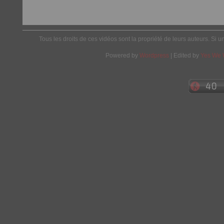
Tous les droits de ces vidéos sont la propriété de leurs auteurs. Si u
Powered by
Wordpress
| Edited by
Yes We