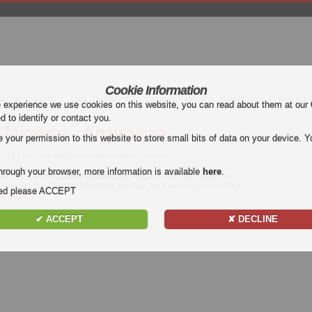
Cookie Information
eague anglaise
Liga d’Espagne
Serie A (Calcio)
Bundesliga
Ligue 1
e experience we use cookies on this website, you can read about them at our
ed to identify or contact you.
Nigeria - Argentine
our permission to this website to store small bits of data on your device. Yo
2018 | Nigeria vs Argentine Meilleurs moments
hrough your browser, more information is available
here
.
déo du match
Nigeria - Argentine
. Regarde résumé vidéo de
tuitement sur Football Highlight. Profitez les meilleurs moments de
nded please ACCEPT
ie 2018
..
✔ ACCEPT
✘ DECLINE