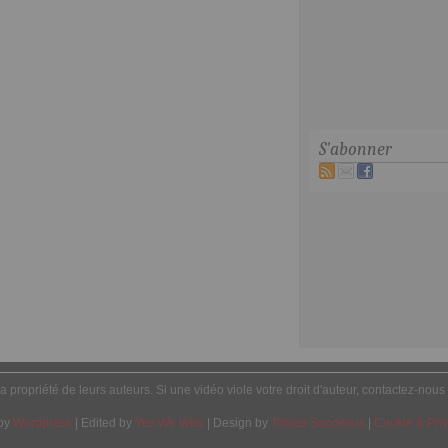
S'abonner
la propriété de leurs auteurs. Si une vidéo viole votre droit d'auteur, contactez-nous
by
Wordpress
| Edited by
Yes We Web
| Design by
Tobias Sandelius
|
Cookie & Priv