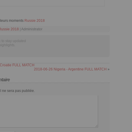
illeurs moments
Russie 2018
Russie 2018
| Administrator
 to stay updated
highlights.
- Croatie FULL MATCH
2018-06-26 Nigeria - Argentine FULL MATCH
»
taire
l ne sera pas publiée.