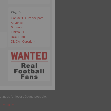
Pages
Contact Us / Partecipate
Advertise
Partners
Link to us
RSS Feeds
DMCA - Copyright
 et nous l'enlever dès que possible.
acy Policy