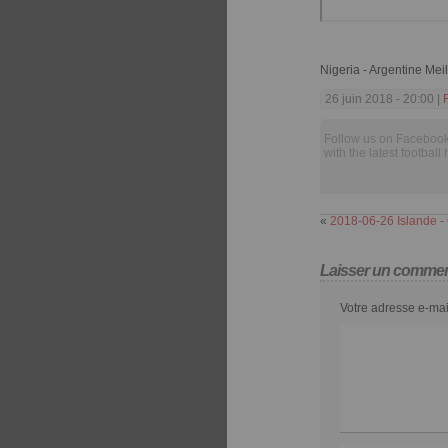
Nigeria - Argentine Me
26 juin 2018 - 20:00 |
Follow us on Facebook
with the latest football 
«
2018-06-26 Islande 
Laisser un commen
Votre adresse e-mai