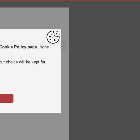
 Orange
Ligue Européenne UEFA
Cookie Policy page
. None
ur choice will be kept for