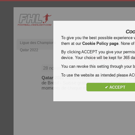
Coo
To give you the best possible experience 
Ligue des Champions
Premier League anglaise
Liga d’Espagn
them at our
Cookie Policy page
. None of
Qatar 2022
By clicking ACCEPT you give your permissi
Brésil - Sui
device. Your choice will be kept for
365
da
You can revoke this setting through your b
28 novembre 2022
| Qatar 2022 | Brésil vs Su
To use the website as intended please 
Qatar 2022
résumé vidéo du match
Brésil - S
de Brésil - Suisse gratuitement sur Football High
✔ ACCEPT
moments de chaque match du
Qatar 2022
..