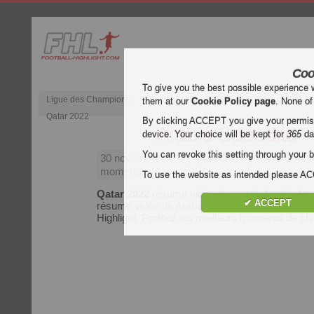
Coo
To give you the best possible experience 
Ligue des Champions
Premier League anglaise
Liga d’Espagn
them at our
Cookie Policy page
. None of
Qatar 2022
By clicking ACCEPT you give your permissi
Arabie Saoudite -
device. Your choice will be kept for
365
da
You can revoke this setting through your b
30 novembre 2022
| Qatar 2022 | Arabie Saoud
moments
To use the website as intended please 
Qatar 2022
résumé vidéo du match
Arabie Sa
✔ ACCEPT
résumé vidéo de Arabie Saoudite - Mexique grat
Highlight. Profitez les meilleurs moments de 