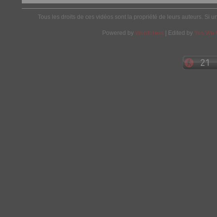
Tous les droits de ces vidéos sont la propriété de leurs auteurs. Si u
Powered by
Wordpress
| Edited by
Yes We