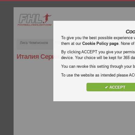
Coo
To give you the best possible experience 
Лига Чемпионов
Премьер-лига
Испания Примера Дивизион
them at our
Cookie Policy page
. None of
By clicking ACCEPT you give your permissi
Италия Серия А
device. Your choice will be kept for
365
da
You can revoke this setting through your b
To use the website as intended please 
✔ ACCEPT