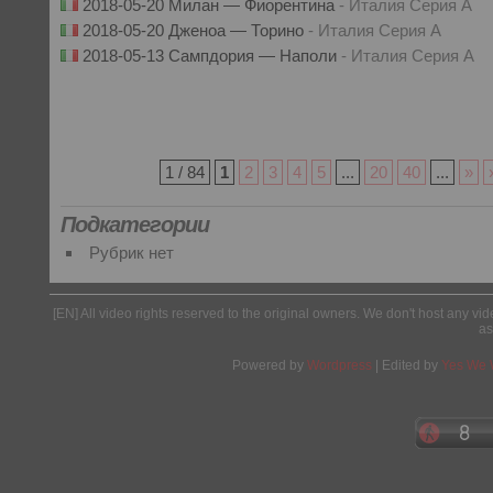
2018-05-20 Милан — Фиорентина
- Италия Серия А
2018-05-20 Дженоа — Торино
- Италия Серия А
2018-05-13 Сампдория — Наполи
- Италия Серия А
1 / 84
1
2
3
4
5
...
20
40
...
»
Подкатегории
Рубрик нет
[EN] All video rights reserved to the original owners. We don't host any vid
as
Powered by
Wordpress
| Edited by
Yes We