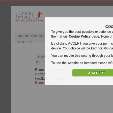
Coo
To give you the best possible experience 
Ligue des Champions
Premier League anglaise
Liga d’Espagn
them at our
Cookie Policy page
. None of
Qatar 2022
By clicking ACCEPT you give your permissi
Eintracht Frankfurt - 
device. Your choice will be kept for
365
da
You can revoke this setting through your b
16 février 2025
| Bundesliga | Eintracht Frankfu
moments
To use the website as intended please 
Bundesliga
résumé vidéo du match
Eintracht 
✔ ACCEPT
Regarde résumé vidéo de Eintracht Frankfurt - H
Football Highlight. Profitez les meilleurs mom
Bundesliga
..