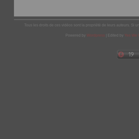
Tous les droits de ces vidéos sont la propriété de leurs auteurs. Si u
Powered by
Wordpress
| Edited by
Yes We