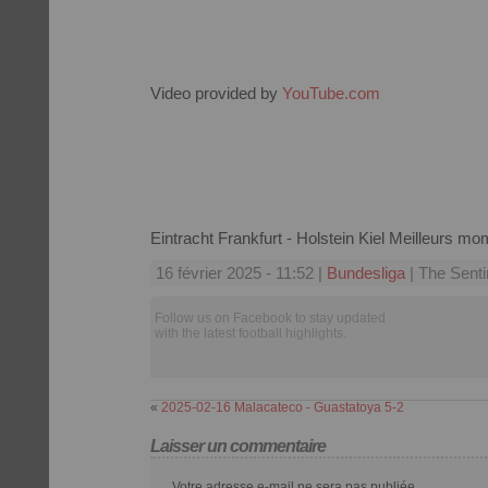
Video provided by
YouTube.com
Eintracht Frankfurt - Holstein Kiel Meilleurs m
16 février 2025 - 11:52 |
Bundesliga
| The Senti
Follow us on Facebook to stay updated
with the latest football highlights.
«
2025-02-16 Malacateco - Guastatoya 5-2
Laisser un commentaire
Votre adresse e-mail ne sera pas publiée.