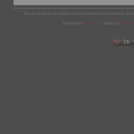
Tous les droits de ces vidéos sont la propriété de leurs auteurs. Si u
Powered by
Wordpress
| Edited by
Yes We