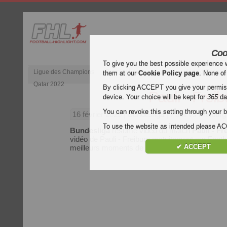
Coo
To give you the best possible experience 
Ligue des Champions
Premier League anglaise
Liga d’Espagn
them at our
Cookie Policy page
. None of
Qatar 2022
By clicking ACCEPT you give your permissi
Pauli - Freib
device. Your choice will be kept for
365
da
You can revoke this setting through your b
16 février 2025
| Bundesliga | Pauli vs Freibur
To use the website as intended please 
Bundesliga
résumé vidéo du match
Pauli - Fr
vidéo de Pauli - Freiburg gratuitement sur Footbal
✔ ACCEPT
meilleurs moments de chaque match du
Bunde