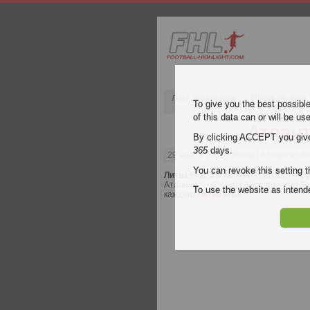
Лига Чемпионов
Премьер-лига
To give you the best possibl
of this data can or will be us
Атлан
By clicking ACCEPT you give y
365
days.
29 марта 2014
| Литва | Атлантас 
You can revoke this setting t
Литва
видео в матче
Атлантас — С
Атлантас — Судува бесплатно на Foot
To use the website as inte
каждого
Литва
игра.