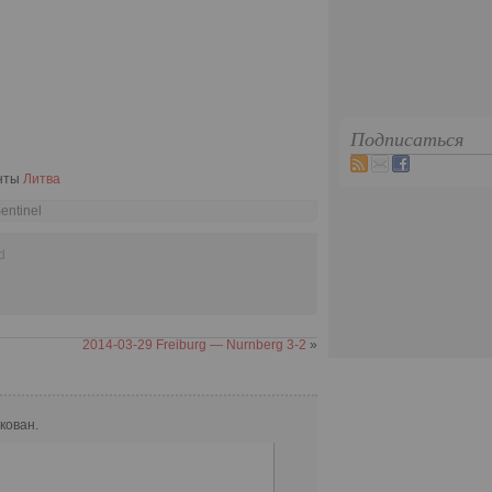
Подписаться
енты
Литва
entinel
d
2014-03-29 Freiburg — Nurnberg 3-2
»
кован.