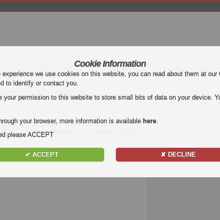
Cookie Information
Испания Примера Дивизион
Италия Серия А
Бундеслига
Лига 1
e experience we use cookies on this website, you can read about them at our
ed to identify or contact you.
тас — Судува
our permission to this website to store small bits of data on your device. Yo
&#; Судува Основные моменты
hrough your browser, more information is available
here
.
удува
. Смотреть видео основные моменты
ball Highlight. Наслаждайтесь бликов и все цели
nded please ACCEPT
✔ ACCEPT
✘ DECLINE