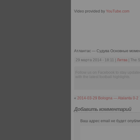
Video provided by
YouTube.com
Атлантас — Судува Основные мом
29 марта 2014 - 18:11 |
Литва
| The S
Follow us on Facebook to stay update
with the latest football highlights.
«
2014-03-29 Bologna — Atalanta 0-2
Добавить комментарий
Ваш адрес email не будет опубли