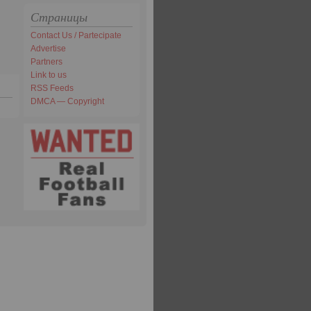
Страницы
Contact Us / Partecipate
Advertise
Partners
Link to us
RSS Feeds
DMCA — Copyright