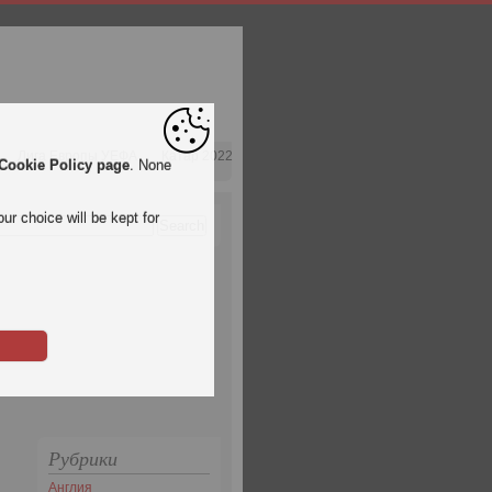
Лига Европы УЕФА
Катар 2022
Cookie Policy page
. None
ur choice will be kept for
Рубрики
Англия