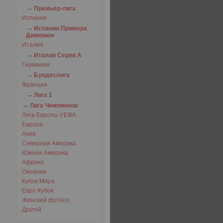
Премьер-лига
Испания
Испания Примера
Дивизион
Италия
Италия Серия А
Германия
Бундеслига
Франция
Лига 1
Лига Чемпионов
Лига Европы УЕФА
Европа
Азия
Северная Америка
Южная Америка
Африка
Океания
Кубок Мира
Евро Кубок
Женский футбол
Другой