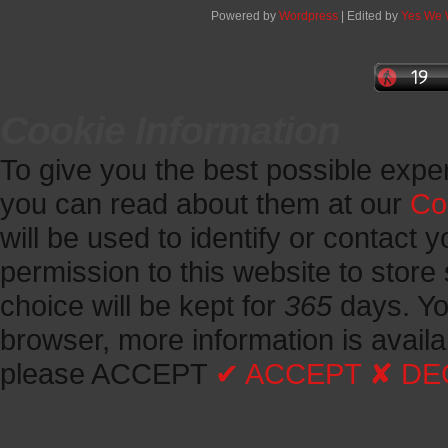
Powered by
Wordpress
| Edited by
Yes We
Cookie Information
To give you the best possible expe
you can read about them at our
Co
will be used to identify or contact y
permission to this website to store 
choice will be kept for
365
days.
Yo
browser, more information is avail
please ACCEPT
✔ ACCEPT
✘ DE