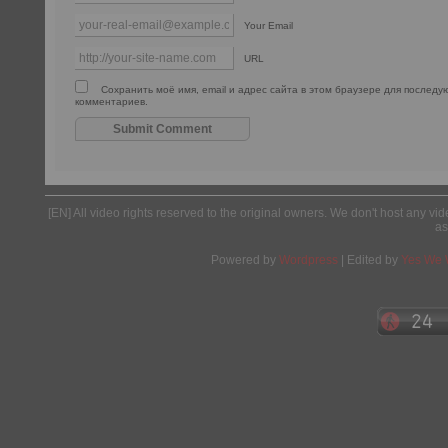
Your Email
URL
Сохранить моё имя, email и адрес сайта в этом браузере для послед
комментариев.
[EN] All video rights reserved to the original owners. We don't host any vid
as
Powered by
Wordpress
| Edited by
Yes We