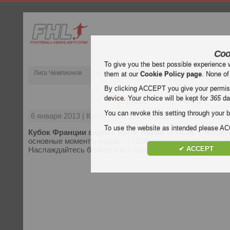
Coo
To give you the best possible experience 
Лига Чемпионов
Премьер-лига
Испания Примера Дивизион
them at our
Cookie Policy page
. None of
By clicking ACCEPT you give your permissi
Аррас — ПСЖ
device. Your choice will be kept for
365
da
You can revoke this setting through your b
6 января 2013
| Кубок Франции | Аррас &#; ПСЖ Основ
To use the website as intended please 
Кубок Франции
видео в матче
Аррас — ПСЖ
. Смотрет
основные моменты Аррас — ПСЖ бесплатно на Football H
✔ ACCEPT
Наслаждайтесь бликов и все цели каждого
Кубок Фран