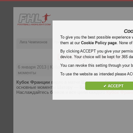
Coo
To give you the best possible experience 
Лига Чемпионов
Премьер-лига
Испания Примера Дивизион
them at our
Cookie Policy page
. None of
By clicking ACCEPT you give your permissi
Шатору — Бордо
device. Your choice will be kept for
365
da
You can revoke this setting through your b
6 января 2013
| Кубок Франции | Шатору &#; Бордо Осн
моменты
To use the website as intended please 
Кубок Франции
видео в матче
Шатору — Бордо
. Смот
✔ ACCEPT
основные моменты Шатору — Бордо бесплатно на Football
Наслаждайтесь бликов и все цели каждого
Кубок Фран