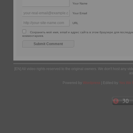
Your Name
Your Email
URL
Сохранить моё имя, email и адрес сайта в этом браузере для послед
комментариев.
[EN] All video rights reserved to the original owners. We don't host any vid
as
Powered by
Wordpress
| Edited by
Yes We