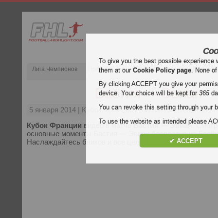
Coo
To give you the best possible experience 
Лига Чемпионов
Премьер-лига
Испания Примера Дивизион
them at our
Cookie Policy page
. None of
By clicking ACCEPT you give your permissi
Бастия — Эвиан
device. Your choice will be kept for
365
da
You can revoke this setting through your b
5 января 2014
| Кубок Франции | Бастия &#; Эвиан Ос
To use the website as intended please 
Кубок Франции
видео в матче
Бастия — Эвиан
. Смотр
основные моменты Бастия — Эвиан бесплатно на Football
✔ ACCEPT
Наслаждайтесь бликов и все цели каждого
Кубок Фран