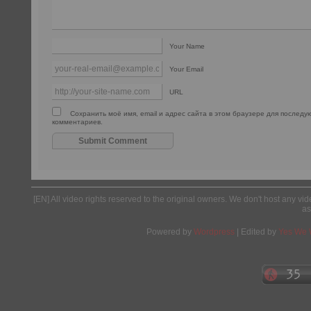
Your Name
Your Email
URL
Сохранить моё имя, email и адрес сайта в этом браузере для послед
комментариев.
[EN] All video rights reserved to the original owners. We don't host any vid
as
Powered by
Wordpress
| Edited by
Yes We