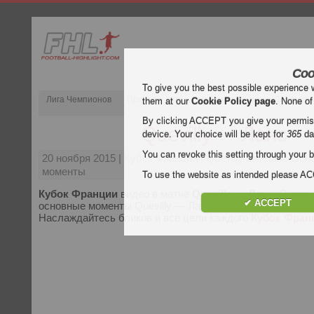
Coo
To give you the best possible experience 
Лига Чемпионов
Премьер-лига
Испания Примера Дивизион
them at our
Cookie Policy page
. None of
By clicking ACCEPT you give your permissi
Quevilly — Ланс
device. Your choice will be kept for
365
da
You can revoke this setting through your b
20 ноября 2015
| Кубок Франции | Quevilly &#; Ланс Ос
моменты
To use the website as intended please 
Кубок Франции
видео в матче
Quevilly — Ланс
. Смотр
✔ ACCEPT
основные моменты Quevilly — Ланс бесплатно на Football 
Наслаждайтесь бликов и все цели каждого
Кубок Фран