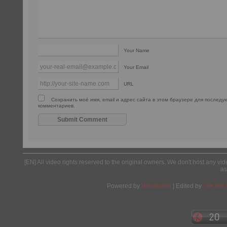
Your Name
Your Email
URL
Сохранить моё имя, email и адрес сайта в этом браузере для послед
комментариев.
[EN] All video rights reserved to the original owners. We don't host any vid
as
Powered by
Wordpress
| Edited by
Yes We