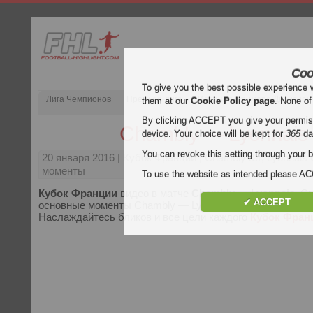
Coo
To give you the best possible experience 
Лига Чемпионов
Премьер-лига
Испания Примера Дивизион
them at our
Cookie Policy page
. None of
By clicking ACCEPT you give your permissi
Chambly — Lyonnais
device. Your choice will be kept for
365
da
You can revoke this setting through your b
20 января 2016
| Кубок Франции | Chambly &#; Lyonnais
моменты
To use the website as intended please 
Кубок Франции
видео в матче
Chambly — Lyonnais
. С
✔ ACCEPT
основные моменты Chambly — Lyonnais бесплатно на Footb
Наслаждайтесь бликов и все цели каждого
Кубок Фран