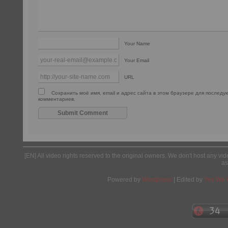
Your Name
Your Email
URL
Сохранить моё имя, email и адрес сайта в этом браузере для послед
комментариев.
[EN] All video rights reserved to the original owners. We don't host any vid
as
Powered by
Wordpress
| Edited by
Yes We