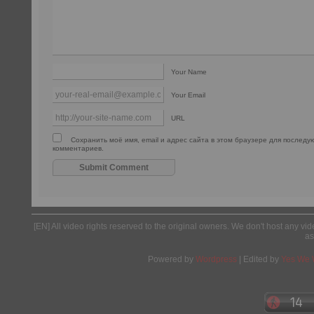
Your Name
Your Email
URL
Сохранить моё имя, email и адрес сайта в этом браузере для послед
комментариев.
[EN] All video rights reserved to the original owners. We don't host any vid
as
Powered by
Wordpress
| Edited by
Yes We