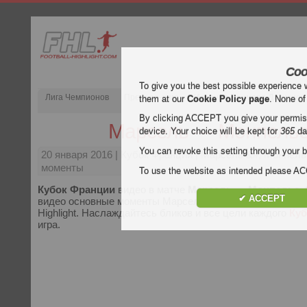
Coo
To give you the best possible experience 
Лига Чемпионов
Премьер-лига
Испания Примера Дивизион
them at our
Cookie Policy page
. None of
By clicking ACCEPT you give your permissi
Марсель — Монпель
device. Your choice will be kept for
365
da
You can revoke this setting through your b
20 января 2016
| Кубок Франции | Марсель &#; Монпел
моменты
To use the website as intended please 
Кубок Франции
видео в матче
Марсель — Монпелье
.
✔ ACCEPT
видео основные моменты Марсель — Монпелье бесплатн
Highlight. Наслаждайтесь бликов и все цели каждого
Ку
игра.