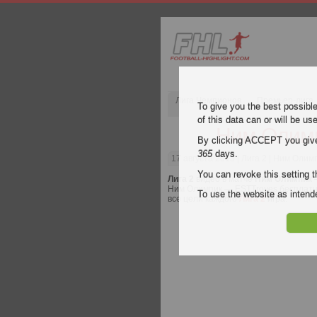
Лига Чемпионов
Премьер-лига
To give you the best possibl
of this data can or will be us
Ним Олимп
By clicking ACCEPT you give y
365
days.
17 августа 2013
| Лига 2 | Ним Оли
You can revoke this setting t
Лига 2
видео в матче
Ним Олимпик 
Ним Олимпик — ESTTroyes бесплатно 
To use the website as inte
все цели каждого
Лига 2
игра.