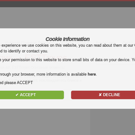
Cookie Information
Испания Примера Дивизион
Италия Серия А
Бундеслига
Лига 1
e experience we use cookies on this website, you can read about them at our
ed to identify or contact you.
ик — ESTTroyes
our permission to this website to store small bits of data on your device. Yo
мпик &#; ESTTroyes Основные моменты
hrough your browser, more information is available
here
.
— ESTTroyes
. Смотреть видео основные моменты
на Football Highlight. Наслаждайтесь бликов и
nded please ACCEPT
✔ ACCEPT
✘ DECLINE