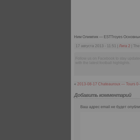
Ним Олимпик — ESTTroyes Основн
17 августа 2013 - 11:51 |
Лига 2
| The
Follow us on Facebook to stay update
with the latest football highlights.
«
2013-08-17 Chateauroux — Tours 0-
Добавить комментарий
Ваш адрес email не будет опубли