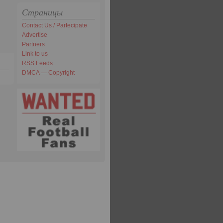
Страницы
Contact Us / Partecipate
Advertise
Partners
Link to us
RSS Feeds
DMCA — Copyright