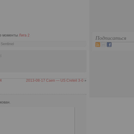
ые моменты
Лига 2
Подписаться
 Sentinel
d
4
2013-08-17 Caen — US Creteil 3-0
»
кован.