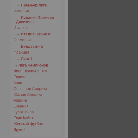
Премьер-лига
Испания
Испания Примера
Дивизион
Италия
Италия Серия А
Германия
Бундеслига
Франция
Лига 1
Лига Чемпионов
Лига Европы УЕФА
Европа
Азия
Северная Америка
Южная Америка
Африка
Океания
Кубок Мира
Евро Кубок
Женский футбол
Другой