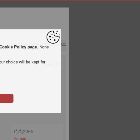
Лига Европы УЕФА
Катар 2022
Cookie Policy page
. None
ur choice will be kept for
Рубрики
Англия