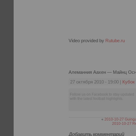
Video provided by
Rutube.ru
Алеманния Аахен — Майнц Ос
27 октября 2010 - 19:00 |
Кубок
Follow us on Facebook to stay updated
with the latest football highlights.
«
2010-10-27 Guinga
2010-10-27 Re
Добавить комментарий