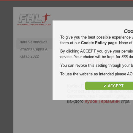
Coo
To give you the best possible experience 
Лига Чемпионов
Премьер-лига
them at our
Cookie Policy page
. None of
Италия Серия А
Бундеслига
By clicking ACCEPT you give your permissi
Катар 2022
device. Your choice will be kept for
365
da
Алеманния
You can revoke this setting through your b
27 октября 2010
| Кубок Герман
To use the website as intended please 
Основные моменты
Кубок Германии
видео в матч
✔ ACCEPT
Смотреть видео основные мом
бесплатно на Football Highlight
каждого
Кубок Германии
игра.