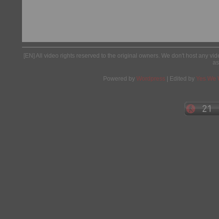
[EN] All video rights reserved to the original owners. We don't host any vid
as
Powered by
Wordpress
| Edited by
Yes We