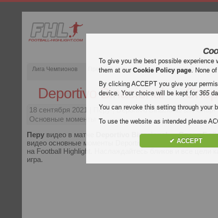
Coo
To give you the best possible experience 
Лига Чемпионов
Премьер-лига
Испания Примера Дивизион
them at our
Cookie Policy page
. None of
By clicking ACCEPT you give your permissi
Deportivo Binacional — Спо
device. Your choice will be kept for
365
da
You can revoke this setting through your b
18 сентября 2021
| Перу | Deportivo Binacional &#; Спор
Основные моменты
To use the website as intended please 
Перу
видео в матче
Deportivo Binacional — Спорт Бой
✔ ACCEPT
видео основные моменты Deportivo Binacional — Спорт 
на Football Highlight. Наслаждайтесь бликов и все цели 
игра.