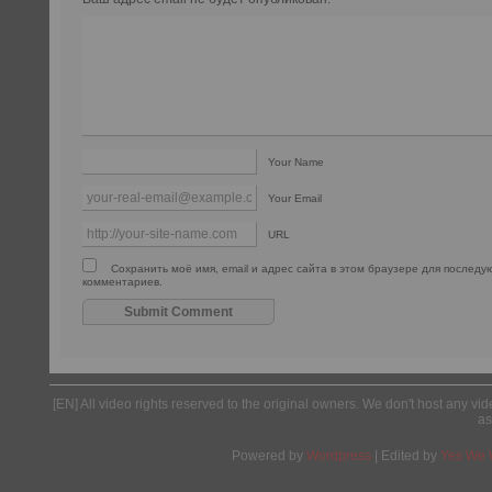
Your Name
Your Email
URL
Сохранить моё имя, email и адрес сайта в этом браузере для послед
комментариев.
[EN] All video rights reserved to the original owners. We don't host any vid
as
Powered by
Wordpress
| Edited by
Yes We