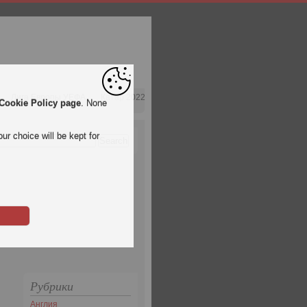
Лига Европы УЕФА
Катар 2022
Cookie Policy page
. None
ur choice will be kept for
Рубрики
Англия