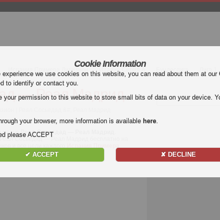
Cookie Information
Испания Примера Дивизион
Италия Серия А
Бундеслига
Лига 1
e experience we use cookies on this website, you can read about them at our
ed to identify or contact you.
ад — Реал Мадрид
our permission to this website to store small bits of data on your device. Yo
зион | Реал Сосьедад &#; Реал Мадрид
hrough your browser, more information is available
here
.
в матче
Реал Сосьедад — Реал Мадрид
.
nded please ACCEPT
Реал Сосьедад — Реал Мадрид бесплатно на
ликов и все цели каждого
Испания Примера
✔ ACCEPT
✘ DECLINE