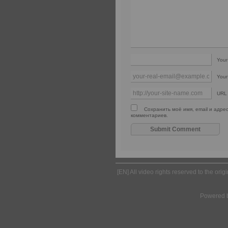
You
Your
URL
Сохранить моё имя, email и адре
комментариев.
[EN] All video rights reserved to the ori
Powered 