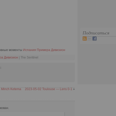
Подписаться
новные моменты
Испания Примера Дивизион
ра Дивизион
| The Sentinel
d
a Minch Ketema
2023-05-02 Toulouse — Lens 0-1
»
кован.