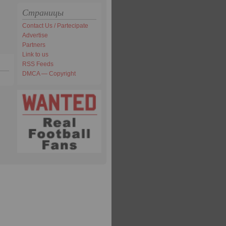
Страницы
Contact Us / Partecipate
Advertise
Partners
Link to us
RSS Feeds
DMCA — Copyright