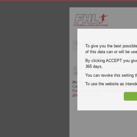
Лига Чемпионов
Премьер-лига
To give you the best possibl
of this data can or will be us
Реал Сосьед
By clicking ACCEPT you give y
365
days.
2 мая 2023
| Испания Примера Диви
Основные моменты
You can revoke this setting t
Испания Примера Дивизион
видео 
To use the website as inte
Смотреть видео основные моменты 
Football Highlight. Наслаждайтесь б
Дивизион
игра.