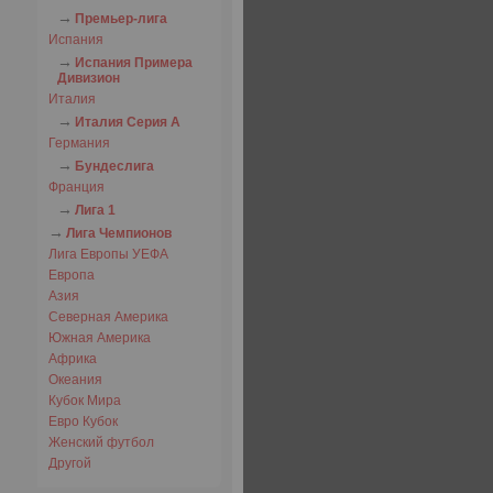
Премьер-лига
Испания
Испания Примера
Дивизион
Италия
Италия Серия А
Германия
Бундеслига
Франция
Лига 1
Лига Чемпионов
Лига Европы УЕФА
Европа
Азия
Северная Америка
Южная Америка
Африка
Океания
Кубок Мира
Евро Кубок
Женский футбол
Другой