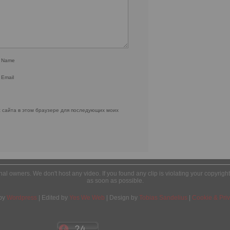
r Name
 Email
с сайта в этом браузере для последующих моих
ginal owners. We don't host any video. If you found any clip is violating your copyrig
as soon as possible.
by
Wordpress
| Edited by
Yes We Web
| Design by
Tobias Sandelius
|
Cookie & Priv