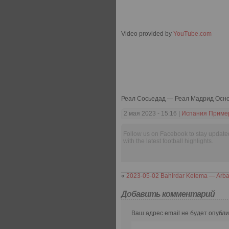
Video provided by
YouTube.com
Реал Сосьедад — Реал Мадрид Ос
2 мая 2023 - 15:16 |
Испания Приме
Follow us on Facebook to stay update
with the latest football highlights.
«
2023-05-02 Bahirdar Ketema — Arb
Добавить комментарий
Ваш адрес email не будет опубли