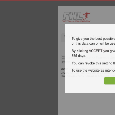
Лига Чемпионов
Премьер-лига
To give you the best possibl
of this data can or will be us
Севильи 
By clicking ACCEPT you give y
365
days.
27 мая 2023
| Испания Примера Див
моменты
You can revoke this setting t
Испания Примера Дивизион
видео 
To use the website as inte
видео основные моменты Севильи — Р
Наслаждайтесь бликов и все цели к