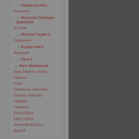
Премьер-лига
Испания
Испания Примера
Дивизион
Италия
Италия Серия А
Германия
Бундеслига
Франция
Лига 1
Лига Чемпионов
Лига Европы УЕФА
Европа
Азия
Северная Америка
Южная Америка
Африка
Океания
Кубок Мира
Евро Кубок
Женский футбол
Другой