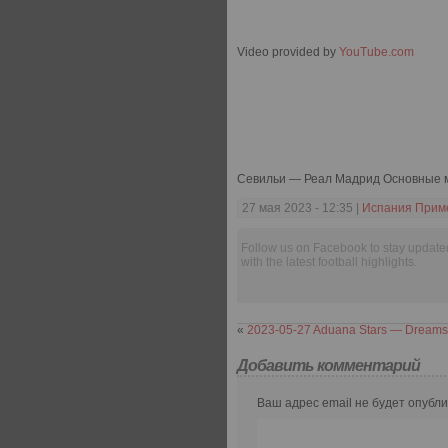
Video provided by
YouTube.com
Севильи — Реал Мадрид Основные
27 мая 2023 - 12:35 |
Испания Прим
Follow us on Facebook to stay update
with the latest football highlights.
«
2023-05-27 Aduana Stars — Dreams
Добавить комментарий
Ваш адрес email не будет опубли