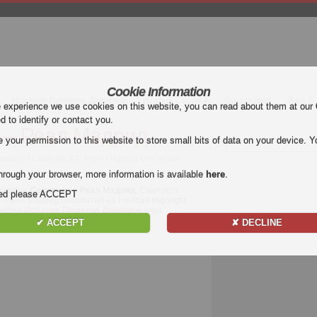
Cookie Information
Испания Примера Дивизион
Италия Серия А
Бундеслига
Лига 1
e experience we use cookies on this website, you can read about them at our
ed to identify or contact you.
— Реал Мадрид
our permission to this website to store small bits of data on your device. Yo
изион | Севильи &#; Реал Мадрид Основные
hrough your browser, more information is available
here
.
в матче
Севильи — Реал Мадрид
. Смотреть
nded please ACCEPT
еал Мадрид бесплатно на Football Highlight.
аждого
Испания Примера Дивизион
игра.
✔ ACCEPT
✘ DECLINE