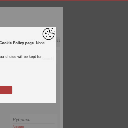
Лига Европы УЕФА
Катар 2022
Cookie Policy page
. None
ur choice will be kept for
Рубрики
Англия