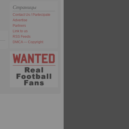
Страницы
Contact Us / Partecipate
Advertise
Partners
Link to us
RSS Feeds
DMCA — Copyright