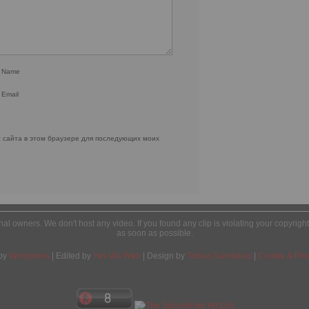
r Name
 Email
с сайта в этом браузере для последующих моих
ginal owners. We don't host any video. If you found any clip is violating your copyrig
as soon as possible.
by
Wordpress
| Edited by
Yes We Web
| Design by
Tobias Sandelius
|
Cookie & Priv