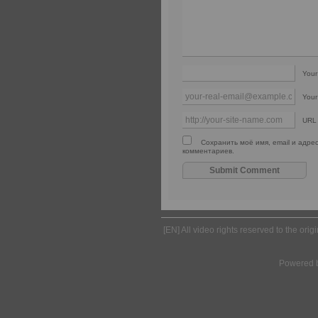
You
Your
URL
Сохранить моё имя, email и адре
комментариев.
[EN] All video rights reserved to the ori
Powered 