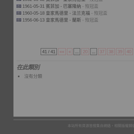
1961-05-31 賓菲加 - 巴塞隆納
- 歿冠盃
1960-05-18 皇家馬德里 - 法兰克福
- 歿冠盃
1956-06-13 皇家馬德里 - 蘭斯
- 歿冠盃
41 / 41
««
«
...
20
...
37
38
39
40
在此類別
沒有分類
本站所有資源皆搜集自網絡，相關版權歸