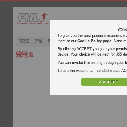
Coo
To give you the best possible experience 
them at our
Cookie Policy page
. None of
歿冠盃
英超
西甲
意甲
德甲
法甲
歿忔盃
202
By clicking ACCEPT you give your permissi
歿冠盃
device. Your choice will be kept for
365
da
You can revoke this setting through your b
To use the website as intended please 
✔ ACCEPT