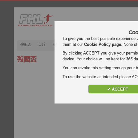
Coo
To give you the best possible experience 
them at our
Cookie Policy page
. None of
歿冠盃
英超
西甲
意甲
德甲
法甲
歿忔盃
202
By clicking ACCEPT you give your permissi
歿國盃
device. Your choice will be kept for
365
da
You can revoke this setting through your b
To use the website as intended please 
✔ ACCEPT