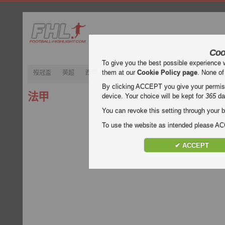
Coo
To give you the best possible experience 
them at our
Cookie Policy page
. None of
歿冠盃
英超
西甲
意甲
德甲
法甲
歿忔盃
202
By clicking ACCEPT you give your permissi
法甲
device. Your choice will be kept for
365
da
You can revoke this setting through your b
To use the website as intended please 
✔ ACCEPT