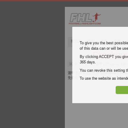
歿冠盃
英超
西甲
意甲
To give you the best possibl
of this data can or will be us
Strasbour
By clicking ACCEPT you give y
365
days.
10 十二月 2023
| 法甲 | Strasbourg A
You can revoke this setting t
法甲
影片突出的比賽
Strasbourg Alsa
免費在 Football Highlight. 享
To use the website as inte