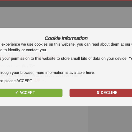
Cookie Information
德甲
法甲
歿忔盃
2022 年卡塔爾世界杯
e experience we use cookies on this website, you can read about them at our
ed to identify or contact you.
g Alsace - Havre
our permission to this website to store small bits of data on your device. Yo
lsace vs Havre 影片突出
hrough your browser, more information is available
here
.
ce - Havre
. 觀看影片突出 Strasbourg Alsace - Havre
受視頻和所有目標的每場比賽的
法甲
。.
nded please ACCEPT
✔ ACCEPT
✘ DECLINE