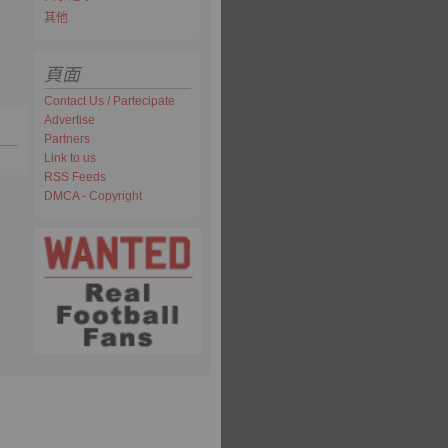
其他
頁面
Contact Us / Partecipate
Advertise
Partners
Link to us
RSS Feeds
DMCA - Copyright