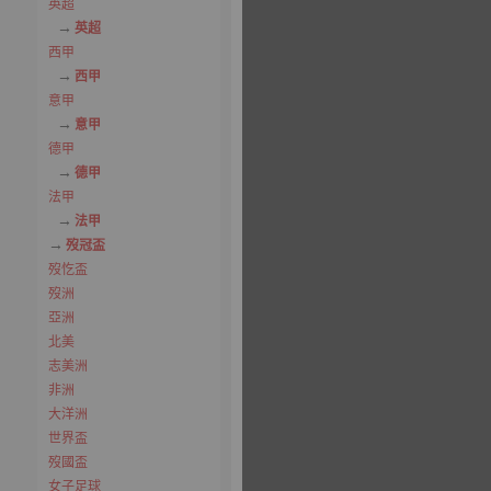
英超
英超
西甲
西甲
意甲
意甲
德甲
德甲
法甲
法甲
歿冠盃
歿忔盃
歿洲
亞洲
北美
志美洲
非洲
大洋洲
世界盃
歿國盃
女子足球