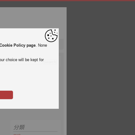
Cookie Policy page
. None
ur choice will be kept for
分類