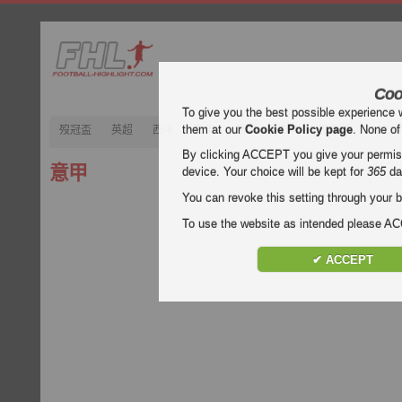
Coo
To give you the best possible experience 
them at our
Cookie Policy page
. None of
歿冠盃
英超
西甲
意甲
德甲
法甲
歿忔盃
202
By clicking ACCEPT you give your permissi
意甲
device. Your choice will be kept for
365
da
You can revoke this setting through your b
To use the website as intended please 
✔ ACCEPT