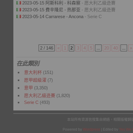
2023-05-15 阿斯科利 - 科森察
- 愿大利乙級迯賽
2023-05-15 費辛隆尼 - 热那亚
- 愿大利乙級迯賽
2023-05-14 Carrarese - Ancona
- Serie C
2 / 146
«
1
2
3
4
5
...
20
40
...
»
在此類別
意大利杯
(151)
愿甲超級濯
(7)
意甲
(3,350)
愿大利乙級迯賽
(1,820)
Serie C
(493)
本站所有資源皆搜集自網絡，相關版權歸
Powered by
Wordpress
| Edited by
Yes We