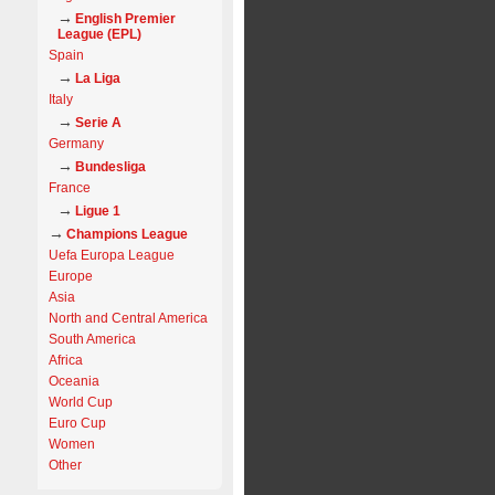
English Premier
League (EPL)
Spain
La Liga
Italy
Serie A
Germany
Bundesliga
France
Ligue 1
Champions League
Uefa Europa League
Europe
Asia
North and Central America
South America
Africa
Oceania
World Cup
Euro Cup
Women
Other