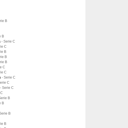
rie B
e B
a
- Serie C
rie C
rie B
rie B
rie B
ie C
rie C
na
- Serie C
Serie C
- Serie C
 C
Serie B
e B
 Serie B
rie B