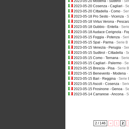
2023-05-20 Modena - Sudtirol
- Se
2023-05-20 Cosenza - Cagliari
- S
2023-05-20 Cittadella - Como
- Ser
2023-05-18 Pro Sesto - Vicenza
- 
2023-05-18 Virtus Verona - Pesca
2023-05-18 Gubbio - Entella
- Seri
2023-05-18 Audace Cerignola - Fo
2023-05-15 Foggia - Potenza
- Ser
2023-05-15 Spal - Parma
- Serie B
2023-05-15 Venezia - Perugia
- Se
2023-05-15 Sudtirol - Cittadella
- S
2023-05-15 Como - Ternana
- Seri
2023-05-15 Cagliari - Palermo
- Se
2023-05-15 Brescia - Pisa
- Serie B
2023-05-15 Benevento - Modena
-
2023-05-15 Bari - Reggina
- Serie 
2023-05-15 Ascoli - Cosenza
- Ser
2023-05-15 Frosinone - Genoa
- S
2023-05-14 Carrarese - Ancona
- S
2 / 146
«
1
2