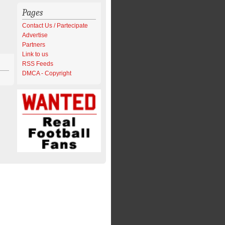
Pages
Contact Us / Partecipate
Advertise
Partners
Link to us
RSS Feeds
DMCA - Copyright