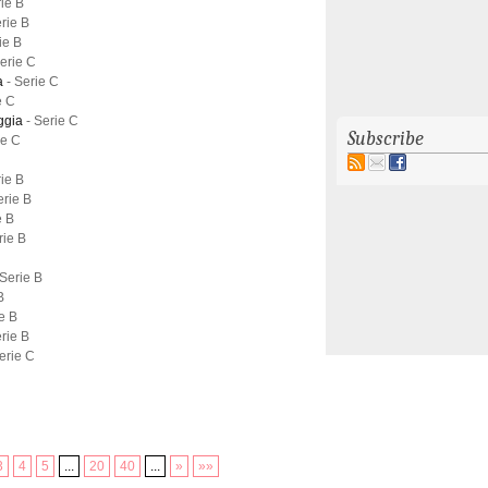
rie B
erie B
ie B
Serie C
ra
- Serie C
e C
ggia
- Serie C
Subscribe
ie C
rie B
erie B
e B
rie B
 Serie B
B
ie B
erie B
erie C
3
4
5
...
20
40
...
»
»»