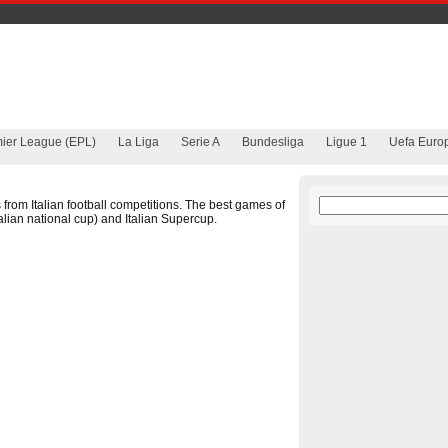
mier League (EPL)
La Liga
Serie A
Bundesliga
Ligue 1
Uefa Euro
 from Italian football competitions. The best games of
talian national cup) and Italian Supercup.