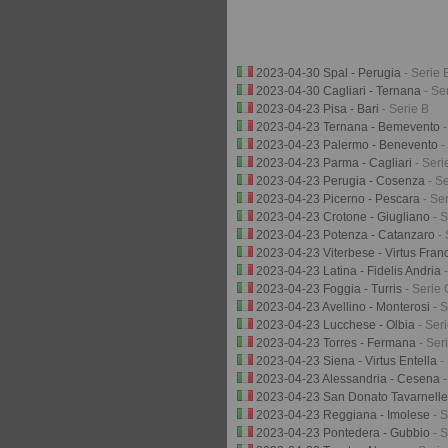
2023-04-30 Spal - Perugia
- Serie 
2023-04-30 Cagliari - Ternana
- Se
2023-04-23 Pisa - Bari
- Serie B
2023-04-23 Ternana - Bemevento
2023-04-23 Palermo - Benevento
-
2023-04-23 Parma - Cagliari
- Seri
2023-04-23 Perugia - Cosenza
- S
2023-04-23 Picerno - Pescara
- Se
2023-04-23 Crotone - Giugliano
- 
2023-04-23 Potenza - Catanzaro
-
2023-04-23 Viterbese - Virtus Fran
2023-04-23 Latina - Fidelis Andria
2023-04-23 Foggia - Turris
- Serie 
2023-04-23 Avellino - Monterosi
- 
2023-04-23 Lucchese - Olbia
- Ser
2023-04-23 Torres - Fermana
- Ser
2023-04-23 Siena - Virtus Entella
-
2023-04-23 Alessandria - Cesena
2023-04-23 San Donato Tavarnelle
2023-04-23 Reggiana - Imolese
- 
2023-04-23 Pontedera - Gubbio
- 