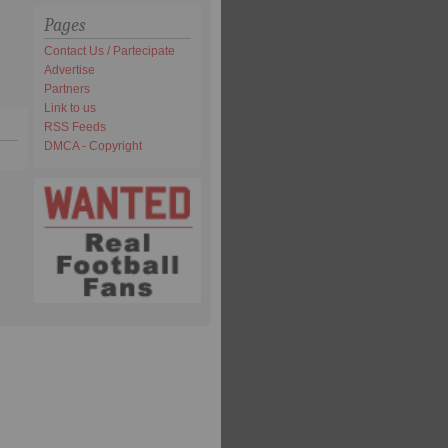
Pages
Contact Us / Partecipate
Advertise
Partners
Link to us
RSS Feeds
DMCA - Copyright