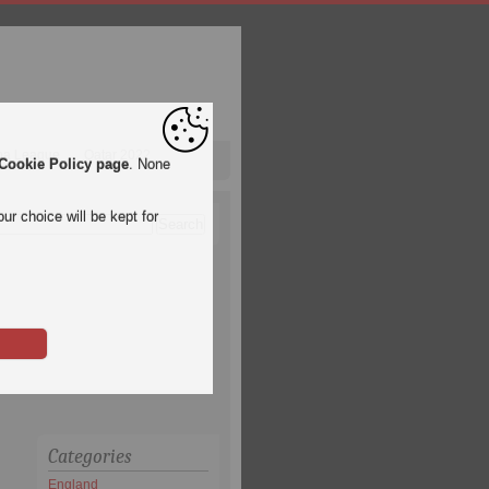
pa League
Qatar 2022
Cookie Policy page
. None
ur choice will be kept for
Categories
England