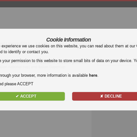
Cookie Information
mier League (EPL)
La Liga
Serie A
Bundesliga
Ligue 1
Uefa Euro
e experience we use cookies on this website, you can read about them at our
ed to identify or contact you.
our permission to this website to store small bits of data on your device. Yo
 from Italian football competitions. The best games of
talian national cup) and Italian Supercup.
hrough your browser, more information is available
here
.
nded please ACCEPT
✔ ACCEPT
✘ DECLINE