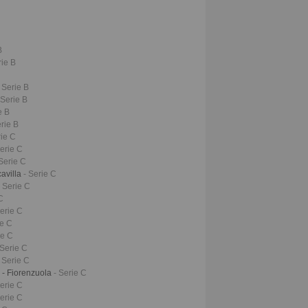
B
rie B
- Serie B
 Serie B
e B
erie B
rie C
Serie C
 Serie C
cavilla
- Serie C
- Serie C
C
Serie C
ie C
ie C
 Serie C
- Serie C
 - Fiorenzuola
- Serie C
Serie C
Serie C