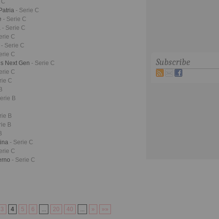
e C
Patria
- Serie C
fe
- Serie C
a
- Serie C
erie C
o
- Serie C
erie C
Subscribe
us Next Gen
- Serie C
erie C
rie C
B
Serie B
rie B
rie B
B
tina
- Serie C
erie C
cerno
- Serie C
3
4
5
6
...
20
40
...
»
»»