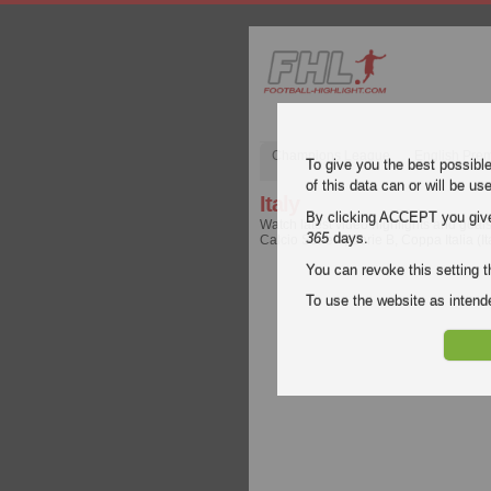
Champions League
English Pre
To give you the best possibl
of this data can or will be us
Italy
By clicking ACCEPT you give y
Watch latest video highlights and goals
365
days.
Calcio Serie A, Serie B, Coppa Italia (I
You can revoke this setting t
To use the website as inte