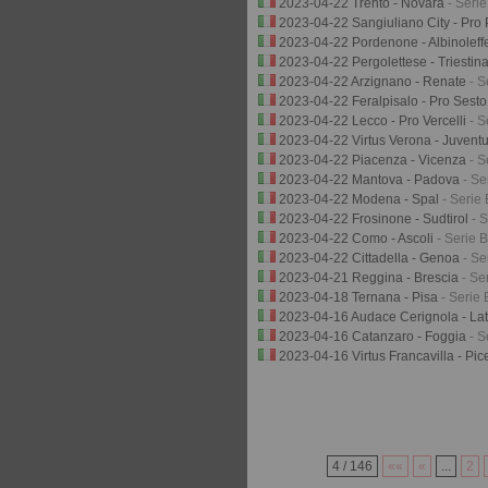
2023-04-22 Trento - Novara
- Seri
2023-04-22 Sangiuliano City - Pro 
2023-04-22 Pordenone - Albinolef
2023-04-22 Pergolettese - Triestin
2023-04-22 Arzignano - Renate
- S
2023-04-22 Feralpisalo - Pro Sest
2023-04-22 Lecco - Pro Vercelli
- S
2023-04-22 Virtus Verona - Juvent
2023-04-22 Piacenza - Vicenza
- S
2023-04-22 Mantova - Padova
- Se
2023-04-22 Modena - Spal
- Serie 
2023-04-22 Frosinone - Sudtirol
- 
2023-04-22 Como - Ascoli
- Serie B
2023-04-22 Cittadella - Genoa
- Se
2023-04-21 Reggina - Brescia
- Se
2023-04-18 Ternana - Pisa
- Serie 
2023-04-16 Audace Cerignola - La
2023-04-16 Catanzaro - Foggia
- S
2023-04-16 Virtus Francavilla - Pi
4 / 146
««
«
...
2